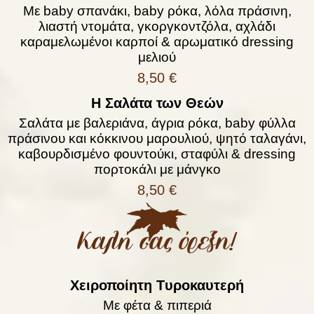
Mε baby σπανάκι, baby ρόκα, λόλα πράσινη,
λιαστή ντομάτα, γκοργκοντζόλα, αχλάδι
καραμελωμένοι καρποί & αρωματικό dressing
μελιού
8,50 €
Η Σαλάτα των Θεών
Σαλάτα με βαλεριάνα, άγρια ρόκα, baby φύλλα
πράσινου και κόκκινου μαρουλιού, ψητό ταλαγάνι,
καβουρδισμένο φουντούκι, σταφύλι & dressing
πορτοκάλι με μάνγκο
8,50 €
Καλή σας όρεξη!
Χειροποίητη Tυροκαυτερή
Mε φέτα & πιπεριά