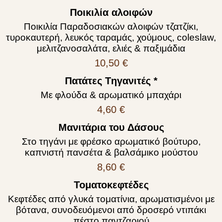
Ποικιλία αλοιφών
Ποικιλία Παραδοσιακών αλοιφών τζατζίκι,
τυροκαυτερή, λευκός ταραμάς, χούμους, coleslaw,
μελιτζανοσαλάτα, ελιές & παξιμάδια
10,50 €
Πατάτες Tηγανιτές *
Mε φλούδα & αρωματικό μπαχάρι
4,60 €
Μανιτάρια του Δάσους
Στο τηγάνι με φρέσκο αρωματικό βούτυρο,
καπνιστή πανσέτα & βαλσάμικο μούστου
8,60 €
Τοματοκεφτέδες
Κεφτέδες από γλυκά τοματίνια, αρωματισμένοι με
βότανα, συνοδευόμενοι από δροσερό ντιπάκι
πέστο παντζαριού