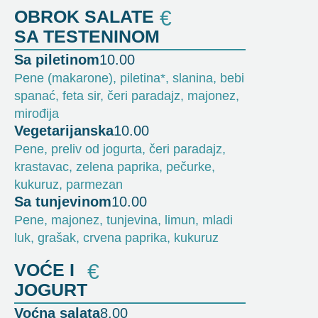
OBROK SALATE
€
SA TESTENINOM
Sa piletinom
10.00
Pene (makarone), piletina*, slanina, bebi
spanać, feta sir, čeri paradajz, majonez,
mirođija
Vegetarijanska
10.00
Pene, preliv od jogurta, čeri paradajz,
krastavac, zelena paprika, pečurke,
kukuruz, parmezan
Sa tunjevinom
10.00
Pene, majonez, tunjevina, limun, mladi
luk, grašak, crvena paprika, kukuruz
VOĆE I
€
JOGURT
Voćna salata
8.00