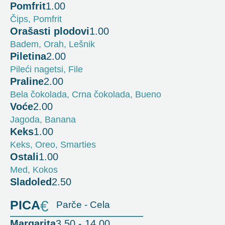
Pomfrit
1.00
Čips, Pomfrit
Orašasti plodovi
1.00
Badem, Orah, Lešnik
Piletina
2.00
Pileći nagetsi, File
Praline
2.00
Bela čokolada, Crna čokolada, Bueno
Voće
2.00
Jagoda, Banana
Keks
1.00
Keks, Oreo, Smarties
Ostali
1.00
Med, Kokos
Sladoled
2.50
PICA
€
Parče - Cela
Margarita
3.50 - 14.00