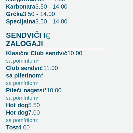
Karbonara
3.50 - 14.00
Grčka
3.50 - 14.00
Specijalna
3.50 - 14.00
SENDVIČI I
€
ZALOGAJI
Klasični Club sendvič
10.00
sa pomfritom*
Club sendvič
11.00
sa piletinom*
sa pomfritom*
Pileći nagetsi*
10.00
sa pomfritom*
Hot dog
5.50
Hot dog
7.00
sa pomfritom*
Tost
4.00