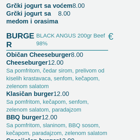
Grčki jogurt sa voćem
8.00
Grčki jogurt sa
8.00
medom i orasima
BURGE
€
BLACK ANGUS 200gr Beef
R
98%
Običan Cheeseburger
8.00
Cheeseburger
12.00
Sa pomfritom, čedar sirom, prelivom od
kiselih krastavaca, senfom, kečapom,
zelenom salatom
Klasičan burger
12.00
Sa pomfritom, kečapom, senfom,
zelenom salatom, paradajzom
BBQ burger
12.00
Sa pomfritom, slaninom, BBQ sosom,
kečapom, paradajzom, zelenom salatom