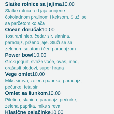
Slatke rolnice sa jajima
10.00
Slatke rolnice od jaja punjene
čokoladnom pralinom i keksom. Služi se
sa parčetom kolača
Ocean doručak
10.00
Tostirani hleb, čedar sir, slanina,
paradajz, prženo jaje. Služi se sa
zelenom salatom i čeri paradajzom
Power bowl
10.00
Grčki jogurt, sveže voće, ovas, med,
orašasti plodovi, super hrana
Vege omlet
10.00
Miks sireva, zelena paprika, paradajz,
pečurke, feta sir
Omlet sa šunkom
10.00
Piletina, slanina, paradajz, pečurke,
zelena paprika, miks sireva
Klasične palačinke
10.00