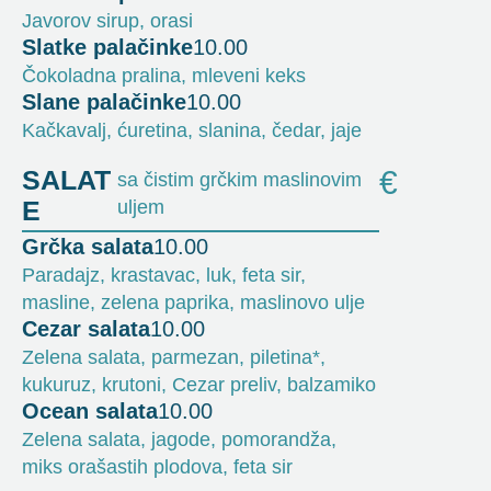
Javorov sirup, orasi
Slatke palačinke
10.00
Čokoladna pralina, mleveni keks
Slane palačinke
10.00
Kačkavalj, ćuretina, slanina, čedar, jaje
SALAT
€
sa čistim grčkim maslinovim
E
uljem
Grčka salata
10.00
Paradajz, krastavac, luk, feta sir,
masline, zelena paprika, maslinovo ulje
Cezar salata
10.00
Zelena salata, parmezan, piletina*,
kukuruz, krutoni, Cezar preliv, balzamiko
Ocean salata
10.00
Zelena salata, jagode, pomorandža,
miks orašastih plodova, feta sir