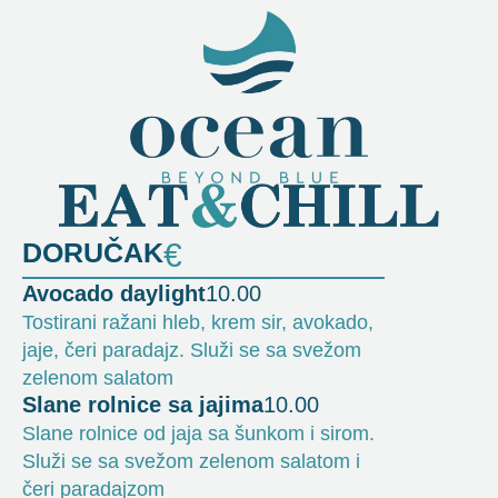
DORUČAK
€
Avocado daylight
10.00
Tostirani ražani hleb, krem sir, avokado,
jaje, čeri paradajz. Služi se sa svežom
zelenom salatom
Slane rolnice sa jajima
10.00
Slane rolnice od jaja sa šunkom i sirom.
Služi se sa svežom zelenom salatom i
čeri paradajzom