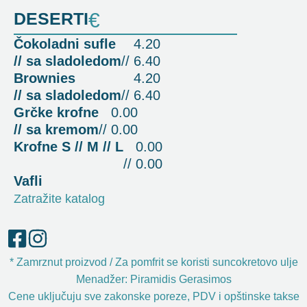
DESERTI
€
Čokoladni sufle
4.20
// sa sladoledom
// 6.40
Brownies
4.20
// sa sladoledom
// 6.40
Grčke krofne
0.00
// sa kremom
// 0.00
Krofne S // M // L
0.00
// 0.00
Vafli
Zatražite katalog
* Zamrznut proizvod / Za pomfrit se koristi suncokretovo ulje
Menadžer: Piramidis Gerasimos
Cene uključuju sve zakonske poreze, PDV i opštinske takse