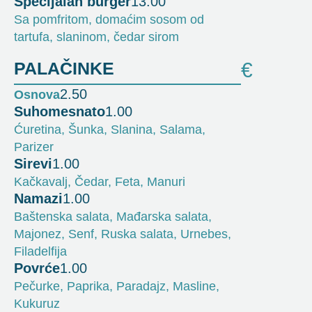
Specijalan burger
13.00
Sa pomfritom, domaćim sosom od
tartufa, slaninom, čedar sirom
PALAČINKE
€
2.50
Osnova
Suhomesnato
1.00
Ćuretina, Šunka, Slanina, Salama,
Parizer
Sirevi
1.00
Kačkavalj, Čedar, Feta, Manuri
Namazi
1.00
Baštenska salata, Mađarska salata,
Majonez, Senf, Ruska salata, Urnebes,
Filadelfija
Povrće
1.00
Pečurke, Paprika, Paradajz, Masline,
Kukuruz