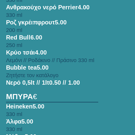
330 ml
Ανθρακούχο νερό Perrier
4.00
330 ml
Ροζ γκρέιπφρουτ
5.00
200 ml
Red Bull
6.00
250 ml
Κρύο τσάι
4.00
Λεμόνι // Ροδάκινο // Πράσινο 330 ml
Bubble tea
5.00
Ζητήστε τον κατάλογο
Νερό 0,5lt // 1lt
0.50 // 1.00
ΜΠΥΡΑ
€
Heineken
5.00
330 ml
Άλφα
5.00
330 ml