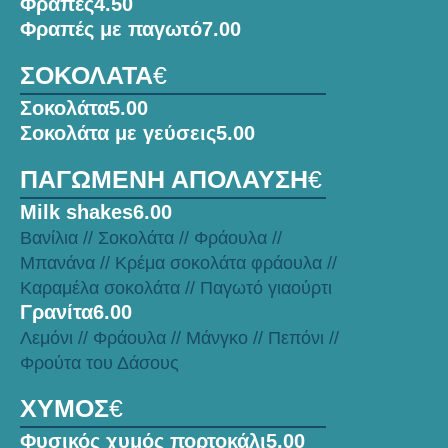
Φραπές
4.50
Φραπές με παγωτό
7.00
ΣΟΚΟΛΑΤΑ
€
Σοκολάτα
5.00
Σοκολάτα με γεύσεις
5.00
ΠΑΓΩΜΕΝΗ ΑΠΟΛΑΥΣΗ
€
Milk shakes
6.00
Βανίλια // Σοκολάτα // Φράουλα //
Μπανάνα // Κρέμα σοκολάτα φράουλα //
Καραμέλα σοκολάτα // Παγωτό γιαούρτι
Γρανίτα
6.00
Λεμόνι // Φράουλα // Μάνγκο // Πεπόνι //
Φρούτα του Δάσους
ΧΥΜΟΣ
€
Φυσικός χυμός πορτοκάλι
5.00