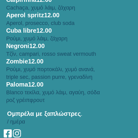
Cachaça, χυμό λάιμ, ζάχαρη
Aperol spritz
12.00
Aperol, prosecco, club soda
Cuba libre
12.00
Ρούμι, χυμό λάιμ, ζάχαρη
Negroni
12.00
Τζίν, campari, rosso sweat vermouth
Zombie
12.00
Ρούμι, χυμό πορτοκάλι, χυμό ανανά,
triple sec, passion purre, γρεναδίνη
Paloma
12.00
Blanco τεκίλα, χυμό λάιμ, αγαύη, σόδα
ροζ γρέιπφρουτ
Ομπρέλα με ξαπλώστρες
.
/ ημέρα