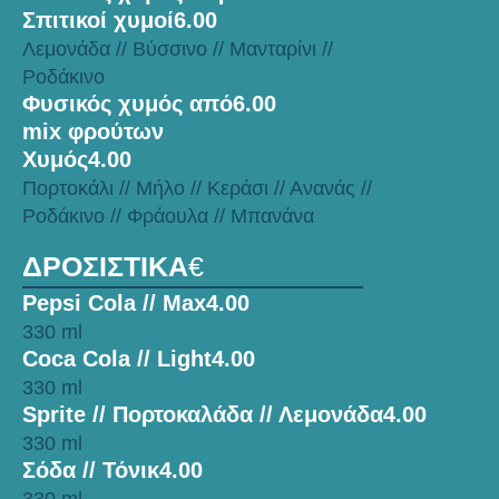
Σπιτικοί χυμοί
6.00
Λεμονάδα // Βύσσινο // Μανταρίνι //
Ροδάκινο
Φυσικός χυμός από
6.00
mix φρούτων
Χυμός
4.00
Πορτοκάλι // Μήλο // Κεράσι // Ανανάς //
Ροδάκινο // Φράουλα // Μπανάνα
ΔΡΟΣΙΣΤΙΚΑ
€
Pepsi Cola // Max
4.00
330 ml
Coca Cola // Light
4.00
330 ml
Sprite // Πορτοκαλάδα // Λεμονάδα
4.00
330 ml
Σόδα // Τόνικ
4.00