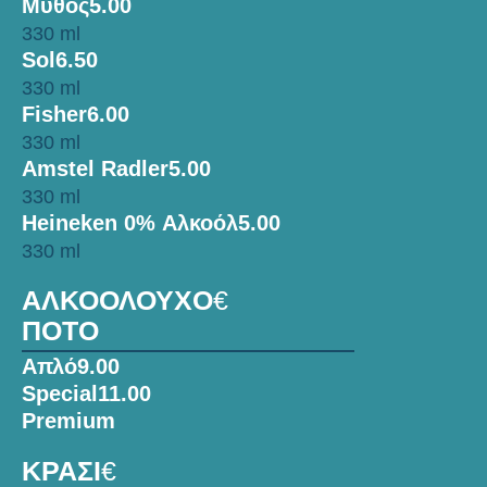
Μύθος
5.00
330 ml
Sol
6.50
330 ml
Fisher
6.00
330 ml
Amstel Radler
5.00
330 ml
Heineken 0% Αλκοόλ
5.00
330 ml
ΑΛΚΟΟΛΟΥΧΟ
€
ΠΟΤΟ
Απλό
9.00
Special
11.00
Premium
ΚΡΑΣΙ
€