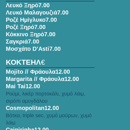
Λευκό Ξηρό
7.00
Λευκό Μαλαγουζιά
7.00
Ροζέ Ημίγλυκο
7.00
Ροζέ Ξηρό
7.00
Κόκκινο Ξηρό
7.00
Σαγκριά
7.00
Μοσχάτο D’Asti
7.00
ΚΟΚΤΕΗΛ
€
Mojito // Φράουλα
12.00
Margarita // Φράουλα
12.00
Mai Tai
12.00
Ρούμι, λικέρ πορτοκάλι, χυμό λάιμ,
σιρόπι αμυγδάλου
Cosmopolitan
12.00
Βότκα, triple sec, χυμό μούρων, χυμό
λάιμ
Caipirinha
12.00