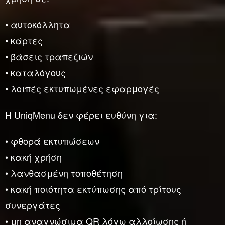
• αυτοκόλλητα
• κάρτες
• βάσεις τραπεζιών
• καταλόγους
• λοιπές εκτυπωμένες εφαρμογές
Η UniqMenu δεν φέρει ευθύνη για:
• φθορά εκτυπώσεων
• κακή χρήση
• λανθασμένη τοποθέτηση
• κακή ποιότητα εκτύπωσης από τρίτους
συνεργάτες
• μη αναγνώσιμα QR λόγω αλλοίωσης ή